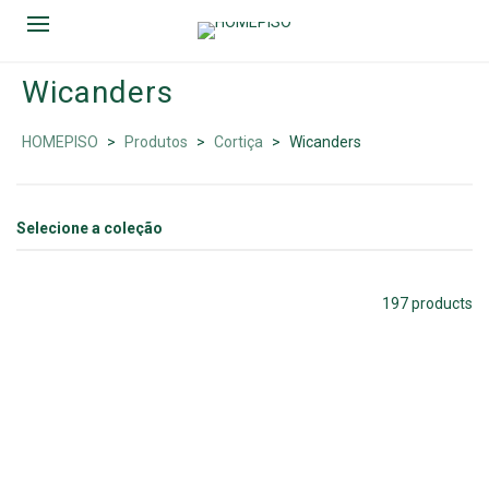
Wicanders
WICANDERS
HOMEPISO
>
Produtos
>
Cortiça
>
Wicanders
197 products
CORK GO