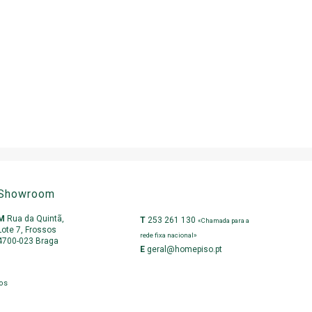
Showroom
M
Rua da Quintã,
T
253 261 130
«Chamada para a
Lote 7, Frossos
rede fixa nacional»
4700-023 Braga
E
geral@homepiso.pt
ios